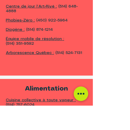
Centre de jour l’Art-Rivé :
(514) 648-
4888
Phobies-Zéro :
(450) 922-5964
Diogène :
(514) 874-1214
Équipe mobile de résolution :
(514) 351-9592
Arborescence Québec :
(514) 524-7131
Alimentation
Cuisine collective à toute vapeur :
(514) 757-6024
Société St-Vincent de Paul de Montréal
:
(514) 526-5937