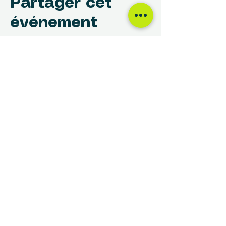
Partager cet
événement
NOUS TROUVER
Centre des Femmes Rivière-des-Prairies
12017, avenue Rita-Levi-Montalcini
Montréal, QC H1E 4B8
(514) 648-1030
info@cdfrdp.qc.ca
(514) 648-6833