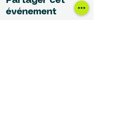
Partager cet
événement
NOUS TROUVER
Centre des Femmes Rivière-des-Prairies
12017, avenue Rita-Levi-Montalcini
Montréal, QC H1E 4B8
(514) 648-1030
info@cdfrdp.qc.ca
(514) 648-6833