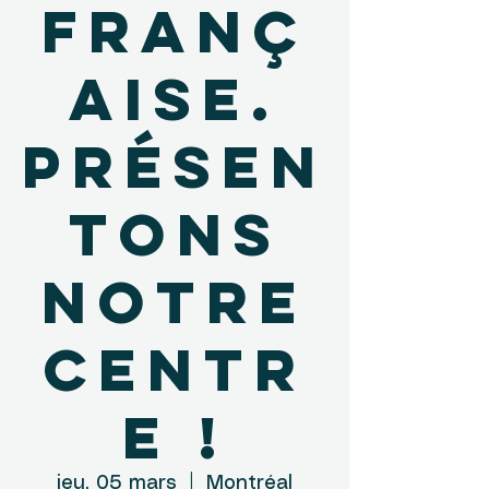
franç
aise.
Présen
tons
notre
Centr
e !
jeu. 05 mars
  |  
Montréal