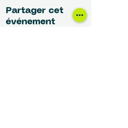
Partager cet
événement
NOUS TROUVER
Centre des Femmes Rivière-des-Prairies
12017, avenue Rita-Levi-Montalcini
Montréal, QC H1E 4B8
(514) 648-1030
info@cdfrdp.qc.ca
(514) 648-6833