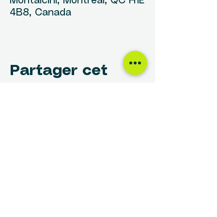
Montalcini, Montréal, QC H1E
4B8, Canada
Partager cet
événement
NOUS TROUVER
Centre des Femmes Rivière-des-Prairies
12017, avenue Rita-Levi-Montalcini
Montréal, QC H1E 4B8