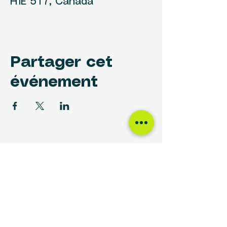
H1E 5T7, Canada
Partager cet
événement
NOUS TROUVER
Centre des Femmes Rivière-des-Prairies
12017, avenue Rita-Levi-Montalcini
Montréal, QC H1E 4B8
(514) 648-1030
info@cdfrdp.qc.ca