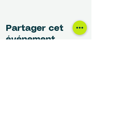
Partager cet
événement
NOUS TROUVER
Centre des Femmes Rivière-des-Prairies
12017, avenue Rita-Levi-Montalcini
Montréal, QC H1E 4B8
(514) 648-1030
info@cdfrdp.qc.ca
(514) 648-6833