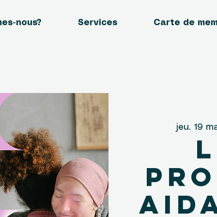
mes-nous?
Services
Carte de me
jeu. 19 m
L
pro
aid