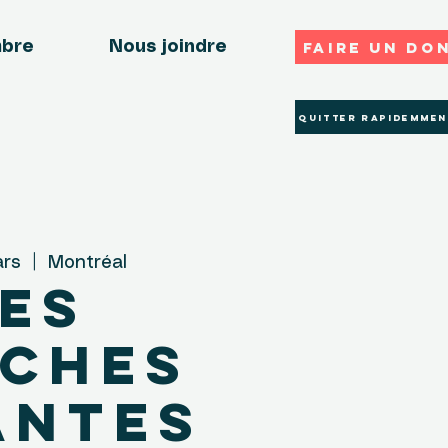
Faire un do
mbre
Nous joindre
Quitter rapidemmen
ars
  |  
Montréal
es
ches
antes