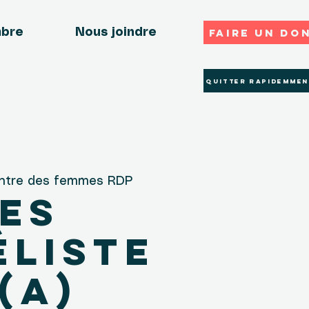
Faire un do
mbre
Nous joindre
Quitter rapidemmen
ntre des femmes RDP
es
liste
 (A)