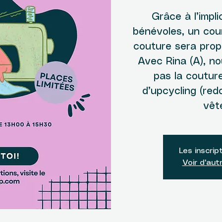
Grâce à l’impli
bénévoles, un cou
couture sera prop
Avec Rina (A), n
pas la coutur
d’upcycling (red
vêt
Les inscrip
Voir d'au