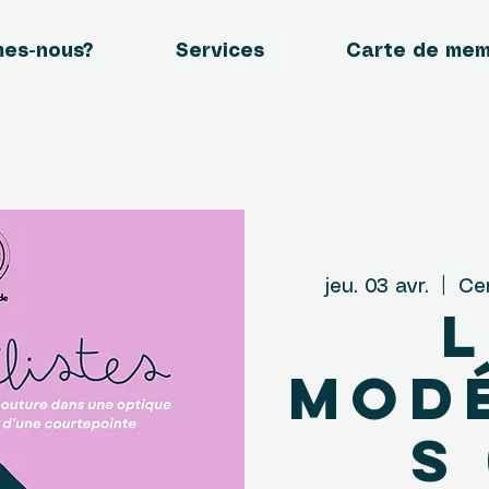
mes-nous?
Services
Carte de me
jeu. 03 avr.
  |  
Ce
L
Modé
s