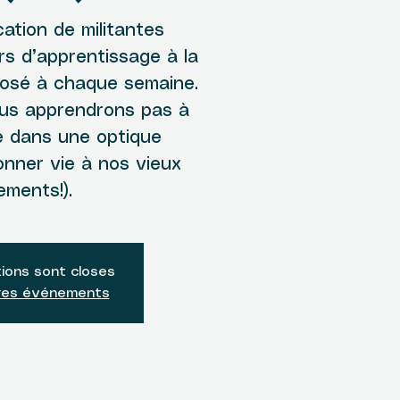
cation de militantes
rs d’apprentissage à la
osé à chaque semaine.
ous apprendrons pas à
e dans une optique
onner vie à nos vieux
ements!).
tions sont closes
tres événements