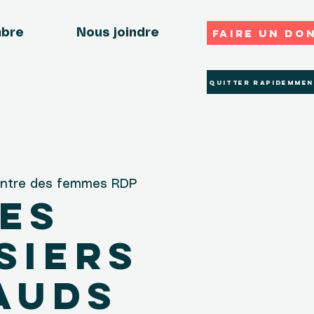
Faire un do
mbre
Nous joindre
Quitter rapidemmen
ntre des femmes RDP
es
siers
auds