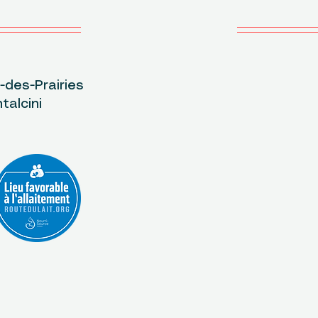
des-Prairies
L
talcini