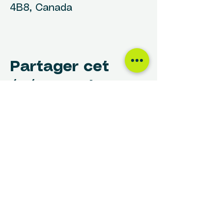
4B8, Canada
Partager cet
événement
NOUS TROUVER
Centre des Femmes Rivière-des-Prairies
12017, avenue Rita-Levi-Montalcini
Montréal, QC H1E 4B8
(514) 648-1030