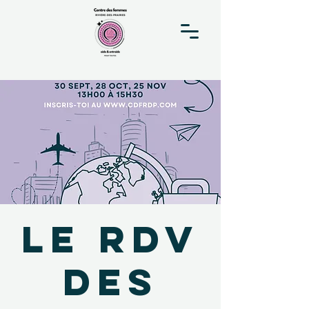
Le RDV
des