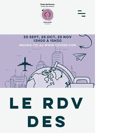
Le RDV
des