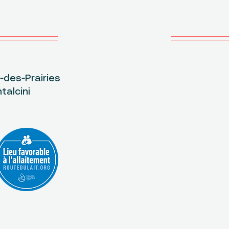
des-Prairies
L
talcini