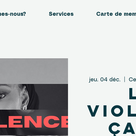
mes-nous?
Services
Carte de me
jeu. 04 déc.
  |  
Ce
vio
ça