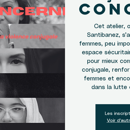
con
Cet atelier, 
Santibanez, s’
femmes, peu impo
espace sécurita
pour mieux com
conjugale, renfor
femmes et enco
dans la lutte 
Les inscrip
Voir d'au