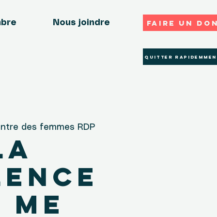
Faire un do
mbre
Nous joindre
Quitter rapidemmen
ntre des femmes RDP
La
lence
 me