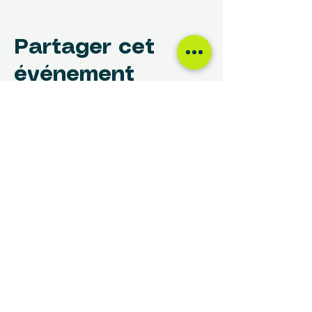
Partager cet
événement
NOUS TROUVER
Centre des Femmes Rivière-des-Prairies
12017, avenue Rita-Levi-Montalcini
Montréal, QC H1E 4B8
(514) 648-1030
info@cdfrdp.qc.ca
(514) 648-6833