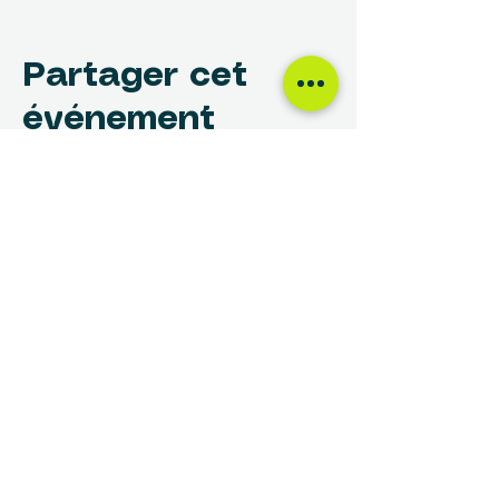
Partager cet
événement
NOUS TROUVER
Centre des Femmes Rivière-des-Prairies
12017, avenue Rita-Levi-Montalcini
Montréal, QC H1E 4B8
(514) 648-1030
info@cdfrdp.qc.ca
(514) 648-6833