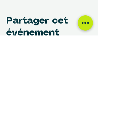
Partager cet
événement
NOUS TROUVER
Centre des Femmes Rivière-des-Prairies
12017, avenue Rita-Levi-Montalcini
Montréal, QC H1E 4B8
(514) 648-1030
info@cdfrdp.qc.ca
(514) 648-6833