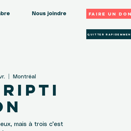
Faire un do
mbre
Nous joindre
Quitter rapidemmen
vr.
  |  
Montréal
cripti
on
eux, mais à trois c’est