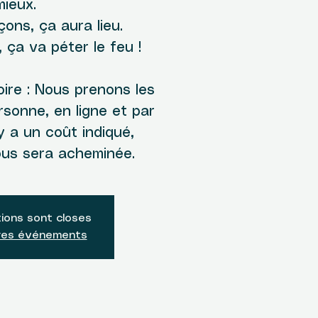
mieux.
ons, ça aura lieu.
 ça va péter le feu !
toire : Nous prenons les
rsonne, en ligne et par
 y a un coût indiqué,
vous sera acheminée.
tions sont closes
tres événements