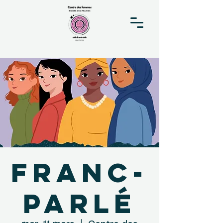
Franc-
parlé