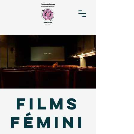
Films
fémini