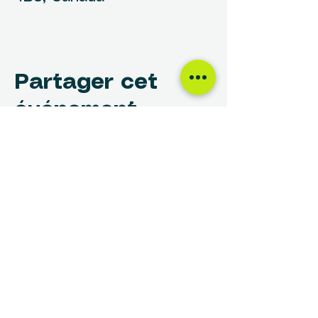
Partager cet
événement
NOUS TROUVER
Centre des Femmes Rivière-des-Prairies
12017, avenue Rita-Levi-Montalcini
Montréal, QC H1E 4B8
(514) 648-1030
info@cdfrdp.qc.ca