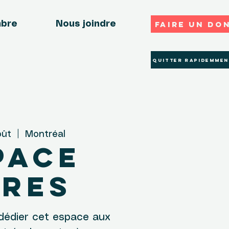
Faire un do
mbre
Nous joindre
Quitter rapidemmen
oût
  |  
Montréal
pace
res
dédier cet espace aux