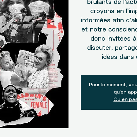
brûlants de l’act
croyons en l’im
informées afin d’al
et notre conscien
donc invitées à
discuter, partag
idées dans 
Pour le moment, vou
qu'en app
Ou en pas