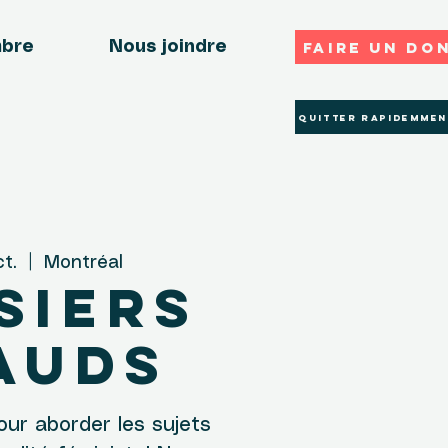
Faire un do
mbre
Nous joindre
Quitter rapidemmen
ct.
  |  
Montréal
siers
auds
our aborder les sujets