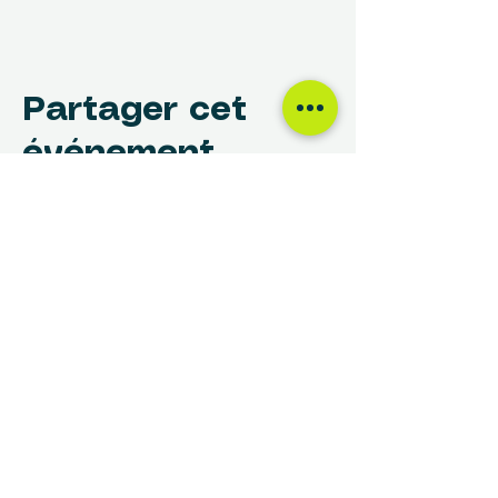
Partager cet
événement
NOUS TROUVER
Centre des Femmes Rivière-des-Prairies
12017, avenue Rita-Levi-Montalcini
Montréal, QC H1E 4B8
(514) 648-1030
info@cdfrdp.qc.ca
(514) 648-6833