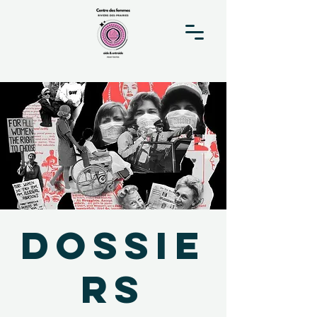
Dossie
rs