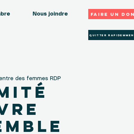
Faire un do
mbre
Nous joindre
Quitter rapidemmen
entre des femmes RDP
mité
vre
emble