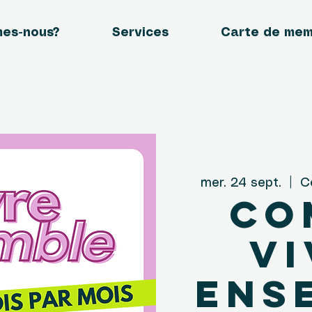
mes-nous?
Services
Carte de me
mer. 24 sept.
  |  
C
Co
Vi
Ens