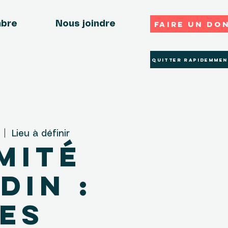
Faire un do
mbre
Nous joindre
Quitter rapidemmen
  |  
Lieu à définir
mité
din :
es