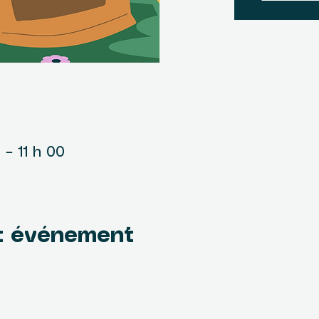
u
5 – 11 h 00
t événement