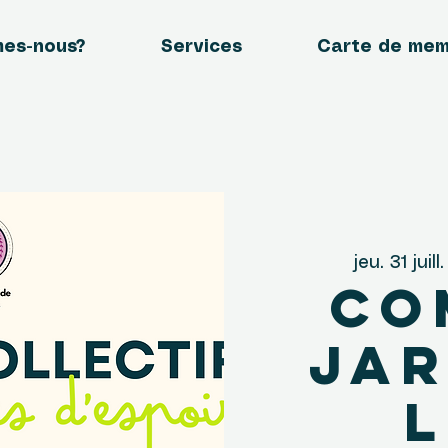
mes-nous?
Services
Carte de me
jeu. 31 juill.
Co
Jar
L