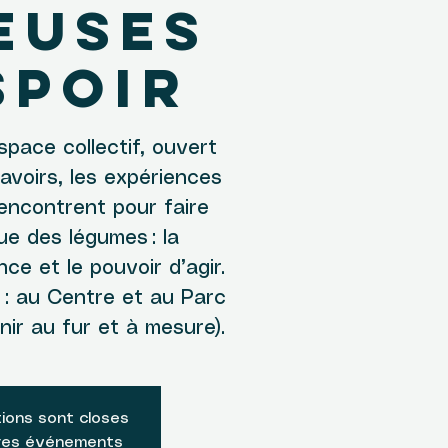
euses
spoir
space collectif, ouvert
savoirs, les expériences
rencontrent pour faire
ue des légumes : la
ence et le pouvoir d’agir.
 : au Centre et au Parc
inir au fur et à mesure).
tions sont closes
tres événements