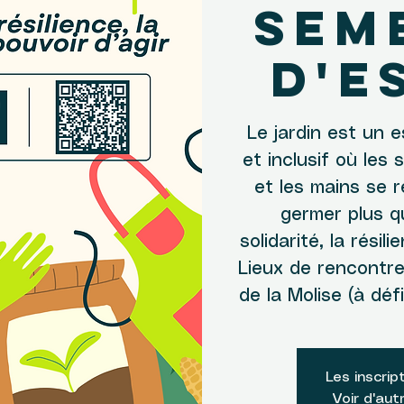
sem
d'e
Le jardin est un e
et inclusif où les 
et les mains se 
germer plus q
solidarité, la résili
Lieux de rencontre
de la Molise (à déf
Les inscrip
Voir d'au