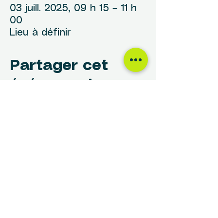
03 juill. 2025, 09 h 15 – 11 h
00
Lieu à définir
Partager cet
événement
NOUS TROUVER
Centre des Femmes Rivière-des-Prairies
12017, avenue Rita-Levi-Montalcini
Montréal, QC H1E 4B8
(514) 648-1030