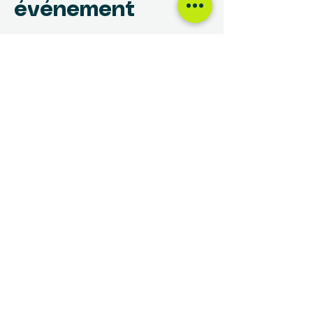
événement
NOUS TROUVER
Centre des Femmes Rivière-des-Prairies
12017, avenue Rita-Levi-Montalcini
Montréal, QC H1E 4B8
(514) 648-1030
info@cdfrdp.qc.ca
(514) 648-6833