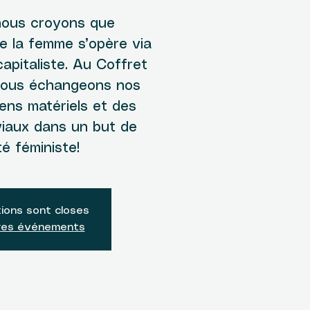
nous croyons que
de la femme s’opère via
apitaliste. Au Coffret
nous échangeons nos
iens matériels et des
iaux dans un but de
té féministe!
tions sont closes
tres événements