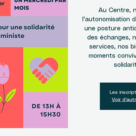
Au Centre, 
l’autonomisation 
une posture antic
des échanges, 
services, nos b
moments conviv
solidari
Les inscrip
Voir d'au