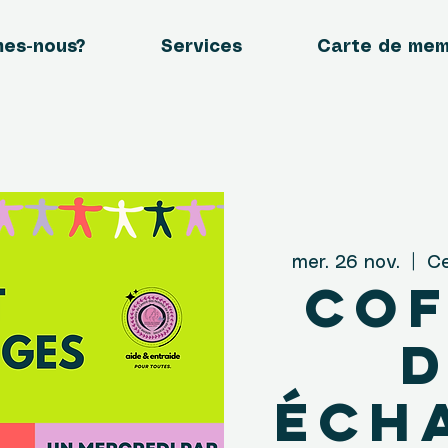
mes-nous?
Services
Carte de me
mer. 26 nov.
  |  
Ce
Cof
d
éch