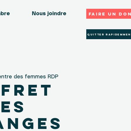
Faire un do
mbre
Nous joindre
Quitter rapidemmen
ntre des femmes RDP
fret
es
anges