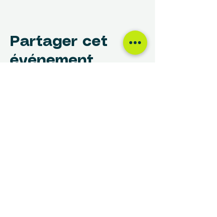
Partager cet
événement
NOUS TROUVER
Centre des Femmes Rivière-des-Prairies
12017, avenue Rita-Levi-Montalcini
Montréal, QC H1E 4B8
(514) 648-1030
info@cdfrdp.qc.ca
(514) 648-6833