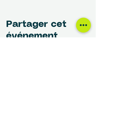
Partager cet
événement
NOUS TROUVER
Centre des Femmes Rivière-des-Prairies
12017, avenue Rita-Levi-Montalcini
Montréal, QC H1E 4B8
(514) 648-1030
info@cdfrdp.qc.ca
(514) 648-6833