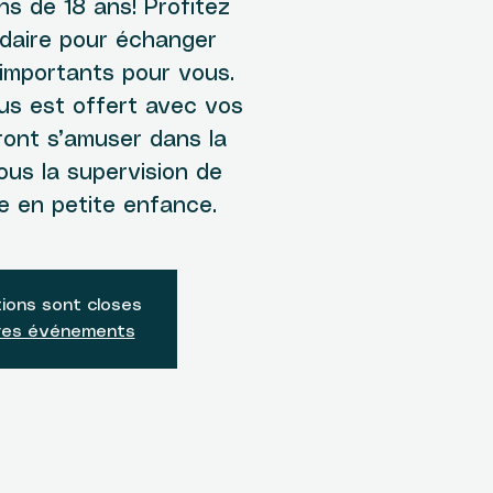
ns de 18 ans! Profitez
idaire pour échanger
 importants pour vous.
us est offert avec vos
ront s’amuser dans la
ous la supervision de
e en petite enfance.
tions sont closes
tres événements