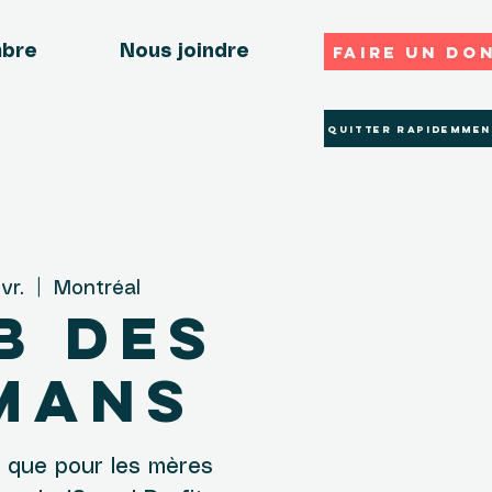
Faire un do
mbre
Nous joindre
Quitter rapidemmen
vr.
  |  
Montréal
b des
mans
 que pour les mères