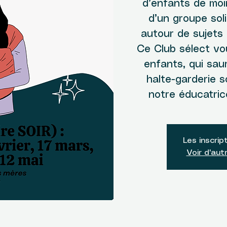
d’enfants de moi
d’un groupe sol
autour de sujets
Ce Club sélect vo
enfants, qui sau
halte-garderie s
notre éducatric
Les inscrip
Voir d'au