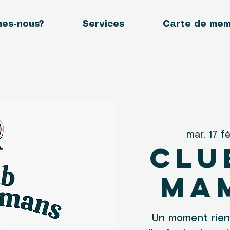
mes-nous?
Services
Carte de me
mar. 17 fé
Clu
ma
Un moment rien