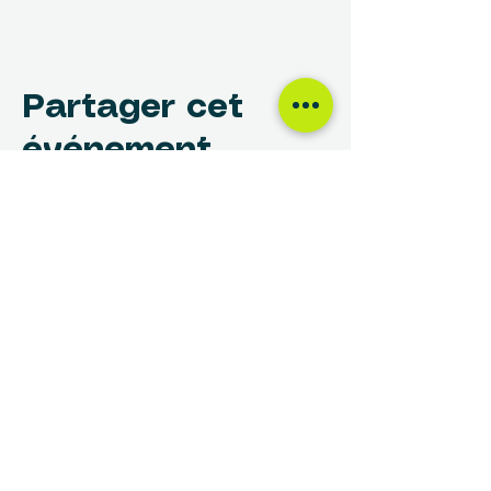
Partager cet
événement
NOUS TROUVER
Centre des Femmes Rivière-des-Prairies
12017, avenue Rita-Levi-Montalcini
Montréal, QC H1E 4B8
(514) 648-1030
info@cdfrdp.qc.ca
(514) 648-6833