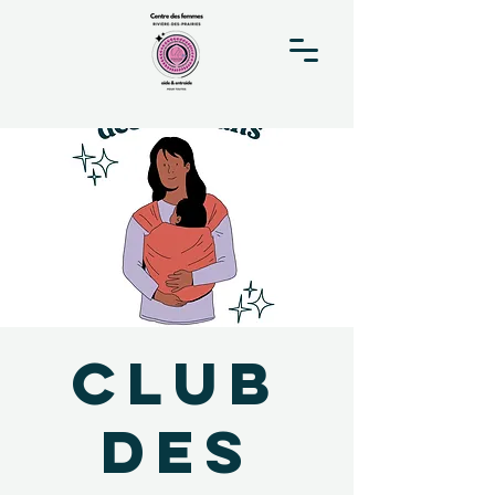
Club
des