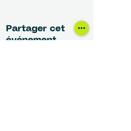
Partager cet
événement
NOUS TROUVER
Centre des Femmes Rivière-des-Prairies
12017, avenue Rita-Levi-Montalcini
Montréal, QC H1E 4B8
(514) 648-1030
info@cdfrdp.qc.ca
(514) 648-6833