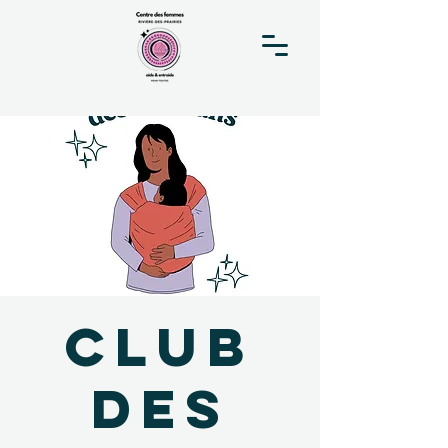
Club
des