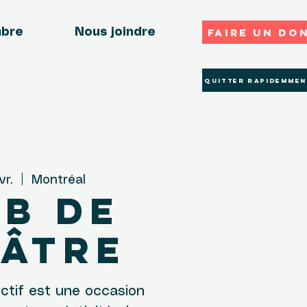
Faire un do
mbre
Nous joindre
Quitter rapidemmen
vr.
  |  
Montréal
b de
âtre
ectif est une occasion