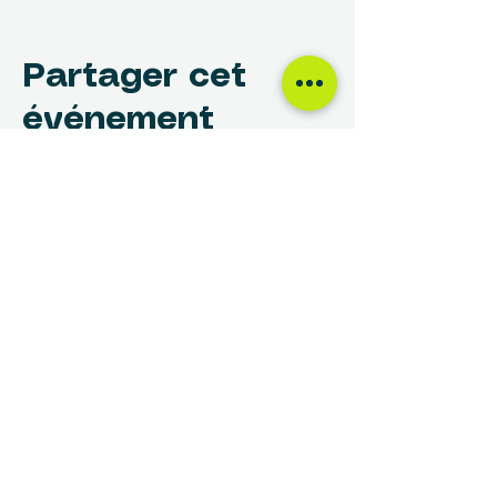
Partager cet
événement
NOUS TROUVER
Centre des Femmes Rivière-des-Prairies
12017, avenue Rita-Levi-Montalcini
Montréal, QC H1E 4B8
(514) 648-1030
info@cdfrdp.qc.ca
(514) 648-6833