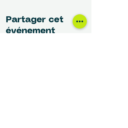
Partager cet
événement
NOUS TROUVER
Centre des Femmes Rivière-des-Prairies
12017, avenue Rita-Levi-Montalcini
Montréal, QC H1E 4B8
(514) 648-1030
info@cdfrdp.qc.ca
(514) 648-6833