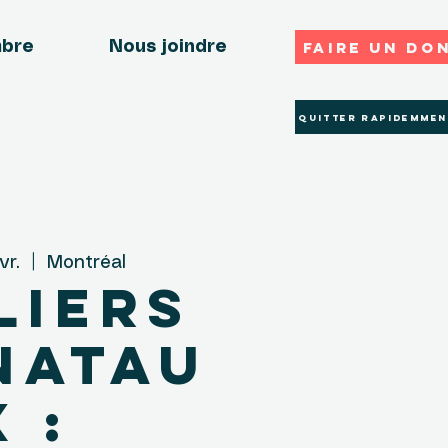
Faire un do
mbre
Nous joindre
Quitter rapidemmen
vr.
  |  
Montréal
liers
natau
x :