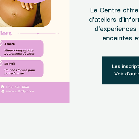
​Le Centre offr
d’ateliers d’inf
d’expériences
enceintes et
Les inscrip
Voir d'au
u