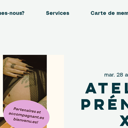
mes-nous?
Services
Carte de me
mar. 28 a
Ate
pré