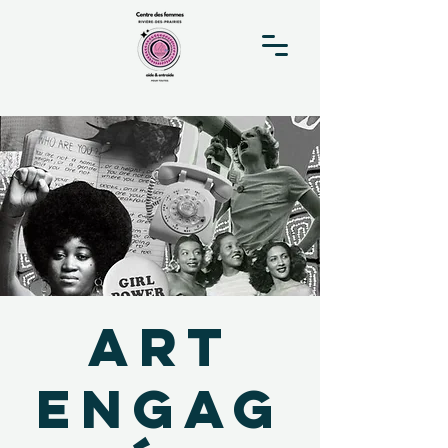
Art
engag