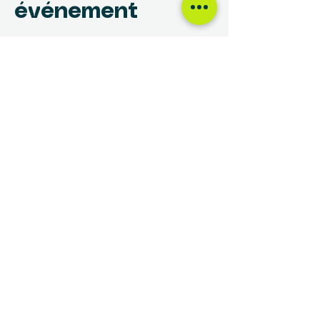
événement
NOUS TROUVER
Centre des Femmes Rivière-des-Prairies
12017, avenue Rita-Levi-Montalcini
Montréal, QC H1E 4B8
(514) 648-1030
info@cdfrdp.qc.ca
(514) 648-6833