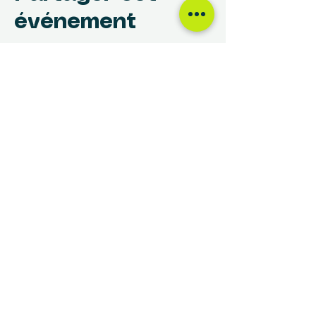
événement
NOUS TROUVER
Centre des Femmes Rivière-des-Prairies
12017, avenue Rita-Levi-Montalcini
Montréal, QC H1E 4B8
(514) 648-1030
info@cdfrdp.qc.ca
(514) 648-6833