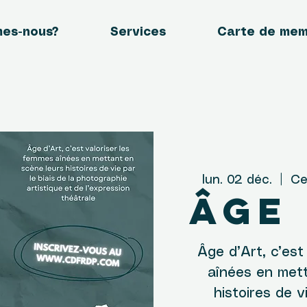
mes-nous?
Services
Carte de me
lun. 02 déc.
  |  
Ce
Âge 
Âge d’Art, c’est
aînées en met
histoires de vi