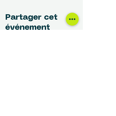
Partager cet
événement
NOUS TROUVER
Centre des Femmes Rivière-des-Prairies
12017, avenue Rita-Levi-Montalcini
Montréal, QC H1E 4B8
(514) 648-1030
info@cdfrdp.qc.ca
(514) 648-6833