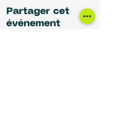
Partager cet
événement
NOUS TROUVER
Centre des Femmes Rivière-des-Prairies
12017, avenue Rita-Levi-Montalcini
Montréal, QC H1E 4B8
(514) 648-1030
info@cdfrdp.qc.ca
(514) 648-6833